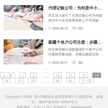
代理记账公司：为何是中小企业不可或缺的伙伴？
本文深入探讨了代理记账公司为何能
成为中小企业发展道路上不可或缺的
得力助手，分析了其在财务管理、财
2025-09-12
263
税合规、成本节约及专业服务等方面
的核心价值。
新疆个体户公司注册：步骤与关键注意事项
本文将详细介绍新疆地区个体户公司
注册的完整流程，并重点阐述过程中
需要注意的关键事项，帮助创业者顺
2025-09-01
292
利完成公司注册。
上一页
1
2
...
10
11
12
13
14
15
16
...
30
31
下一页
Copyright © 2023. 四川翔隆真企业管理有限公司 版权所有 备案
号：
蜀ICP备2025138544号-2
即时服务：9:00-21:00 | 咨询电话：18884666606