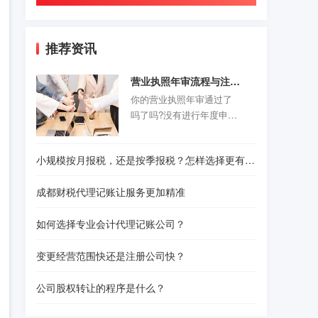
推荐资讯
营业执照年审流程与注意事项
你的营业执照年审通过了
吗了吗?没有进行年度申报
的老板们抓紧时间咯。以
前的旧企业年报制度正式
小规模按月报税，还是按季报税？怎样选择更有利？
取消，改为企业年度报告
公示制度，营业执照年审
成都财税代理记账让服务更加精准
公示时间是每年的1月1日-6
月30结束。精诚财税给诸
如何选择专业会计代理记账公司？
位创业者们准备了一份操
作指南，给那些不是很熟
变更经营范围快还是注册公司快？
悉怎样操作的人作为参
考。请往下看！
公司股权转让的程序是什么？