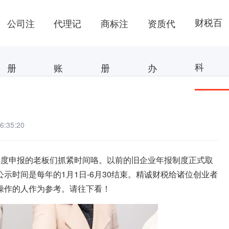
财税百
公司注
代理记
商标注
资质代
科
册
账
册
办
:35:20
年度申报的老板们抓紧时间咯。以前的旧企业年报制度正式取
示时间是每年的1月1日-6月30结束。精诚财税给诸位创业者
操作的人作为参考。请往下看！